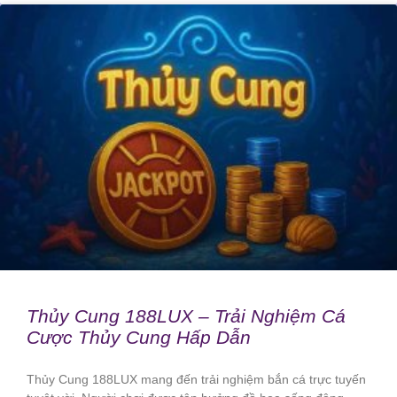
Thủy Cung 188LUX – Trải Nghiệm Cá
Cược Thủy Cung Hấp Dẫn
Thủy Cung 188LUX mang đến trải nghiệm bắn cá trực tuyến